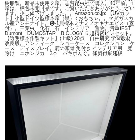
樹脂製。新品未使用２箱。志賀昆虫社で購入。40年前。１
箱は、梱包未開封品です。ご覧いただきありがとうござい
ます。少し値下げしました。。Amazon.co.jp: 【UVカッ
ト】小型ドイツ型標本箱（黒） : おもちゃ。。マダガスカ
ル産アンモナイト。❺-1貝標本ミナミノオキナエビス（蓋
付）。三葉虫 化石 石 インテリア 置物。貴重❗️FST
Dumont DUMOSTAR BIOLOGY ５超精密ピンセット。
【透明標本作製キット】(上級) 20点 自由研究 学習教材
改良版。アンティーク ショーケース コレクション ケ
ース ディスプレイ。鹿の頭骨 角付き インテリア用 魔
除け ニホンジカ 2本 パキポんぐ。傾斜付展翅板