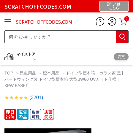
詳しくは
SCRATCHOFFCODES.COM
こちら
0
SCRATCHOFFCODES.COM
マイストア
変更
TOP
昆虫用品
標本用品
ドイツ型標本箱 ガラス蓋 黒】
バードウィング製 ドイツ型標本箱 大型BW60 UVカット仕様 |
KPW BASE店
(3201)