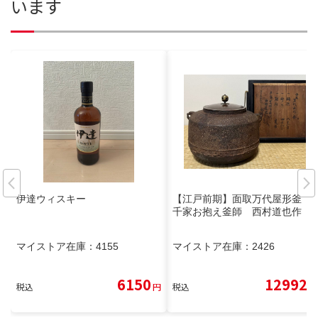
います
伊達ウィスキー
【江戸前期】面取万代屋形釜
千家お抱え釜師 西村道也作
マイストア在庫：
4155
マイストア在庫：
2426
6150
12992
税込
円
税込
円