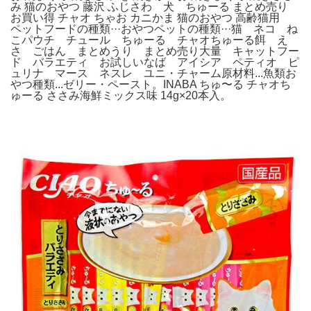
み 猫のおやつ 藤沢 ふじさわ 犬 ちゅーる まとめ売り
お買い得 チャオ ちゃお カニかま 猫のおやつ 高齢猫用
ペットフードの種類···おやつペットの種類···猫 ネコ ね
こパウチ チュール ちゅーる チャオちゅーる餌 え
さ ごはん まとめうり まとめ売り大量 キャットフー
ド バラエティ お試しいなば アイシア ペティオ ピ
ュリナ マース ネスレ ユニ・チャーム原材料...魚類お
やつ種類...ゼリー・ペースト。INABA ちゅ〜る チャオち
ゅーる ささみ海鮮ミックス味 14g×20本入。