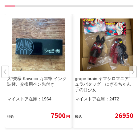
大*夫様 Kaweco 万年筆 インク
grape brain ヤマシロマニア シ
詰替、交換用ペン先付き
ュラバタッグ にぎるちゃん
手の目少女
マイストア在庫：
1964
マイストア在庫：
2472
7500
26950
税込
円
税込
円