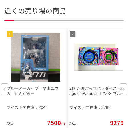
近くの売り場の商品
ブルーアーカイブ 早瀬ユウ
2個 たまごっちパラダイス Tam
カ わんだらー
agotchiParadise ピンク ブルー
マイストア在庫：
2043
マイストア在庫：
3786
7500
9279
税込
円
税込
円