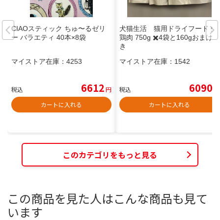
CIAOスティック ちゅ〜るゼリ
犬猫生活 猫用ドライフード 生
ー バラエティ 40本×8袋
鶏肉 750g ✖️4袋と160gおまけ付
き
マイストア在庫：
4253
マイストア在庫：
1542
6612
6090
税込
円
税込
円
カートに入れる
カートに入れる
このカテゴリをもっと見る
この商品を見た人はこんな商品も見て
います