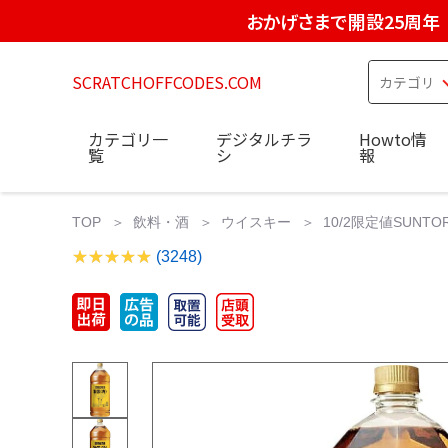
おかげさまで開設25周年
SCRATCHOFFCODES.COM
カテゴリ一
デジタルチラ
Howto情
覧
シ
報
TOP
飲料・酒
ウイスキー
10/2限定値SUNTOR
(3248)