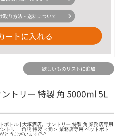
け取り方法・送料について
カートに入れる
欲しいものリストに追加
サントリー 特製 角 5000ml 5L
5Lペットボトル | 大塚酒店。サントリー 特製 角 業務店専用
 サントリー 角瓶 特製 ＜角＞ 業務店専用 ペットボト
ありがとうございます(^-^ゞ