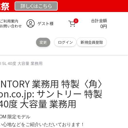
業祭
詳しくは
こちら
合計金額
ご利用案内
0
ゲスト様
0円
お問い合わせ
変更
ログイン
新規会員登録
ml 5L 40度 大容量 業務用
UNTORY 業務用 特製〈角〉
zon.co.jp: サントリー 特製
5L 40度 大容量 業務用
COM 限定モデル
の使い心地などをご紹介いただいております！