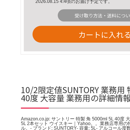
2026.08.15 4:4頃のお届け予定です。
受け取り方法・送料につ
カートに入れ
10/2限定値SUNTORY 業務用 特製
40度 大容量 業務用の詳細情
Amazon.co.jp: サントリー 特製 角 5000ml 
5L 2本セット ウイスキー｜Yahoo。。業務店専用の特
ル。- ブランド: SUNTORY- 容量: 5L- アルコー