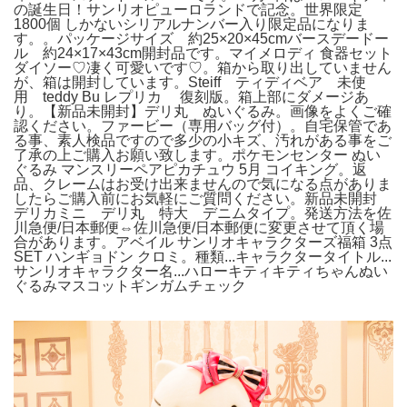
の誕生日！サンリオピューロランドで記念。世界限定
1800個 しかないシリアルナンバー入り限定品になりま
す。。パッケージサイズ 約25×20×45cmバースデードー
ル 約24×17×43cm開封品です。マイメロディ 食器セット
ダイソー♡凄く可愛いです♡。箱から取り出していません
が、箱は開封しています。Steiff ティディベア 未使
用 teddy Bu レプリカ 復刻版。箱上部にダメージあ
り。【新品未開封】デリ丸 ぬいぐるみ。画像をよくご確
認ください。ファービー（専用バッグ付）。自宅保管であ
る事、素人検品ですので多少の小キズ、汚れがある事をご
了承の上ご購入お願い致します。ポケモンセンター ぬい
ぐるみ マンスリーペアピカチュウ 5月 コイキング。返
品、クレームはお受け出来ませんので気になる点がありま
したらご購入前にお気軽にご質問ください。新品未開封
デリカミニ デリ丸 特大 デニムタイプ。発送方法を佐
川急便/日本郵便⇔佐川急便/日本郵便に変更させて頂く場
合があります。アベイル サンリオキャラクターズ福箱 3点
SET ハンギョドン クロミ。種類...キャラクタータイトル...
サンリオキャラクター名...ハローキティキティちゃんぬい
ぐるみマスコットギンガムチェック