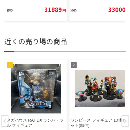
31889
33000
税込
円
税込
円
近くの売り場の商品
メガハウス RAHDX ランバ・ラ
ワンピース フィギュア 10体セ
ル フィギュア
ット(箱付)