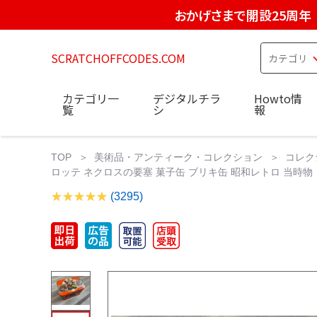
おかげさまで開設25周年
SCRATCHOFFCODES.COM
カテゴリ一
デジタルチラ
Howto情
覧
シ
報
TOP
美術品・アンティーク・コレクション
コレク
ロッテ ネクロスの要塞 菓子缶 ブリキ缶 昭和レトロ 当時物
(3295)