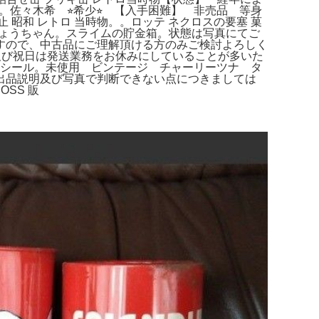
佐々木希 ⭐︎希少⭐︎ 【入手困難】 非売品 等身
 昭和 レトロ 当時物。。ロッテ ネクロスの要塞 菓
金のひょうちゃん。スライムの貯金箱。状態は写真にてご
すので、中古品にご理解頂ける方のみご検討よろしく
及び祝日は発送業務をお休みにしていることが多いた
ートシール。未使用 ビンテージ チャーリーツナ タ
出品説明及び写真で判断できない点につきましては
SS 販