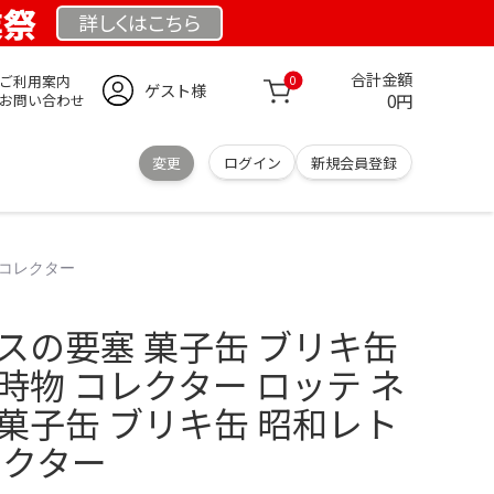
業祭
詳しくは
こちら
合計金額
ご利用案内
0
ゲスト様
0円
お問い合わせ
変更
ログイン
新規会員登録
 コレクター
スの要塞 菓子缶 ブリキ缶
時物 コレクター ロッテ ネ
菓子缶 ブリキ缶 昭和レト
レクター