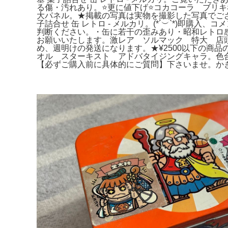
る傷・汚れあり。⭐️更に値下げ⭐️コカコーラ ブリ
大パネル。★掲載の写真は実物を撮影した写真でござい
子詰合せ 缶 レトロ - メルカリ。(*´︶`*)
判断ください。・缶に若干の歪みあり・昭和レトロ
お願いいたします。激レア ソルマック 特大 店頭
め、週明けの発送になります。★¥2500以下の商
オル スターキスト アドバタイジングキャラ。色
【必ずご購入前に具体的にご質問】下さいませ。かき様 