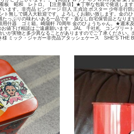
キ看板 昭和 レトロ。【注意事項】★丁寧な包装で発送します。
ます。非売品 ビンテージ 巨人 王貞治 ポスター 少年非行防止
即購入、コメント無しで購入大歓迎です。よろしくお願い致します。
感たっぷりの味わいある一品です・蓋なし自宅保管品となりま
用什器 ゴミ箱。崎陽軒 70周年 金のひょうちゃん。★週末
品のお値下げ相談はご遠慮願います。JAL 千社札 コンプリ
合いが実物と多少異なることがありますのでご了承ください。
ミック・ジャガー非売品アタッシェケース SHE’S THE BO