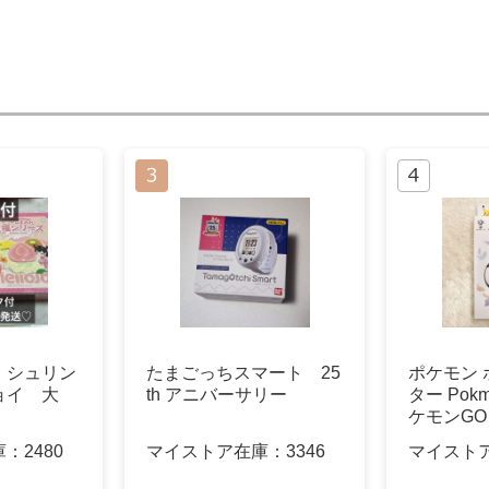
 シュリン
たまごっちスマート 25
ポケモン
ョイ 大
th アニバーサリー
ター Pokm
ケモンGO
庫：
2480
マイストア在庫：
3346
マイスト