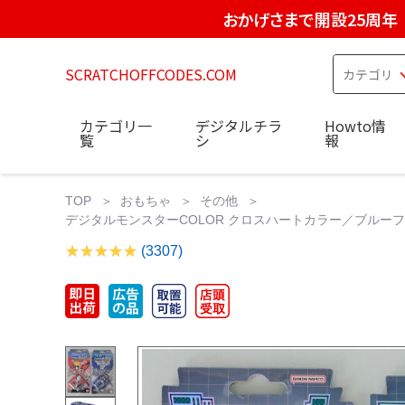
おかげさまで開設25周年
SCRATCHOFFCODES.COM
カテゴリ一
デジタルチラ
Howto情
覧
シ
報
TOP
おもちゃ
その他
デジタルモンスターCOLOR クロスハートカラー／ブルーフ
(3307)