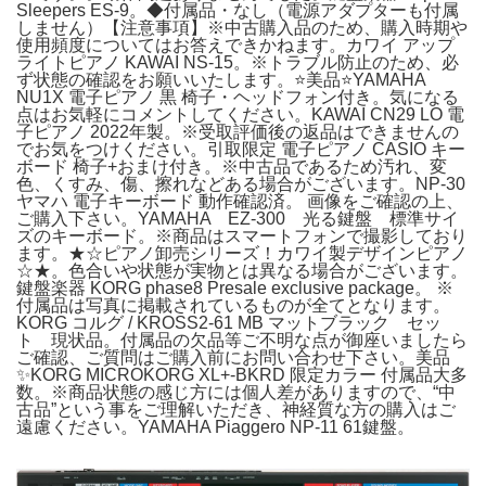
Sleepers ES-9。◆付属品・なし（電源アダプターも付属
しません）【注意事項】※中古購入品のため、購入時期や
使用頻度についてはお答えできかねます。カワイ アップ
ライトピアノ KAWAI NS-15。※トラブル防止のため、必
ず状態の確認をお願いいたします。⭐️美品⭐️YAMAHA
NU1X 電子ピアノ 黒 椅子・ヘッドフォン付き。気になる
点はお気軽にコメントしてください。KAWAI CN29 LO 電
子ピアノ 2022年製。※受取評価後の返品はできませんの
でお気をつけください。引取限定 電子ピアノ CASIO キー
ボード 椅子+おまけ付き。※中古品であるため汚れ、変
色、くすみ、傷、擦れなどある場合がございます。NP-30
ヤマハ 電子キーボード 動作確認済。 画像をご確認の上、
ご購入下さい。YAMAHA EZ-300 光る鍵盤 標準サイ
ズのキーボード。※商品はスマートフォンで撮影しており
ます。★☆ピアノ卸売シリーズ！カワイ製デザインピアノ
☆★。色合いや状態が実物とは異なる場合がございます。
鍵盤楽器 KORG phase8 Presale exclusive package。 ※
付属品は写真に掲載されているものが全てとなります。
KORG コルグ / KROSS2-61 MB マットブラック セッ
ト 現状品。付属品の欠品等ご不明な点が御座いましたら
ご確認、ご質問はご購入前にお問い合わせ下さい。美品
✨KORG MICROKORG XL+-BKRD 限定カラー 付属品大多
数。※商品状態の感じ方には個人差がありますので、“中
古品”という事をご理解いただき、神経質な方の購入はご
遠慮ください。YAMAHA Piaggero NP-11 61鍵盤。