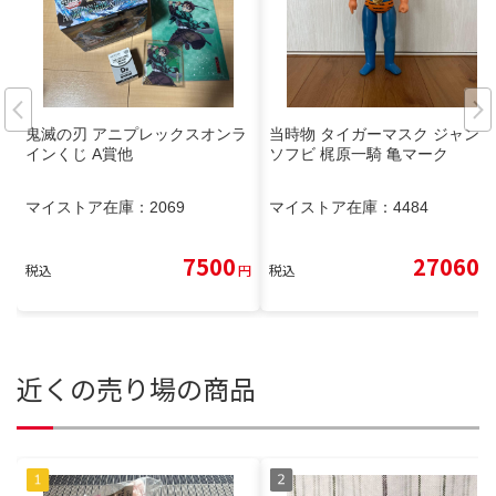
鬼滅の刃 アニプレックスオンラ
当時物 タイガーマスク ジャンボ
インくじ A賞他
ソフビ 梶原一騎 亀マーク
マイストア在庫：
2069
マイストア在庫：
4484
7500
27060
税込
円
税込
円
近くの売り場の商品