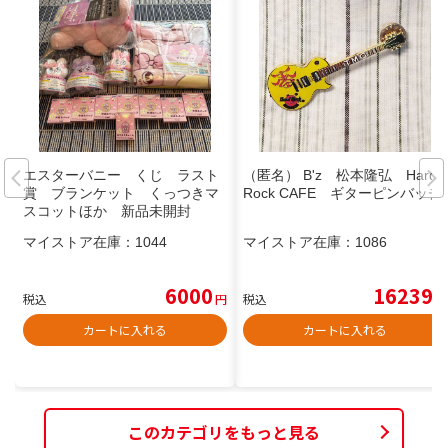
エスターバニー くじ ラスト
（匿名） B'z 松本隆弘 Hard
賞 ブランケット くっつきマ
Rock CAFE ギターピンバッチ
スコットほか 新品未開封
マイストア在庫：
1044
マイストア在庫：
1086
6000
16239
税込
円
税込
円
カートに入れる
カートに入れる
このカテゴリをもっと見る