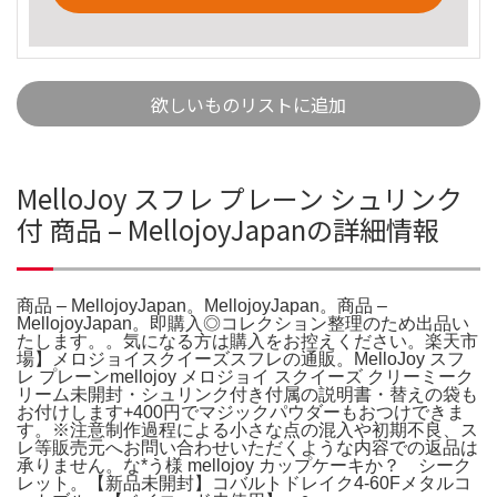
欲しいものリストに追加
MelloJoy スフレ プレーン シュリンク
付 商品 – MellojoyJapanの詳細情報
商品 – MellojoyJapan。MellojoyJapan。商品 –
MellojoyJapan。即購入◎コレクション整理のため出品い
たします。。気になる方は購入をお控えください。楽天市
場】メロジョイスクイーズスフレの通販。MelloJoy スフ
レ プレーンmellojoy メロジョイ スクイーズ クリーミーク
リーム未開封・シュリンク付き付属の説明書・替えの袋も
お付けします+400円でマジックパウダーもおつけできま
す。※注意制作過程による小さな点の混入や初期不良、ス
レ等販売元へお問い合わせいただくような内容での返品は
承りません。な*う様 mellojoy カップケーキか？ シーク
レット。【新品未開封】コバルトドレイク4-60Fメタルコ