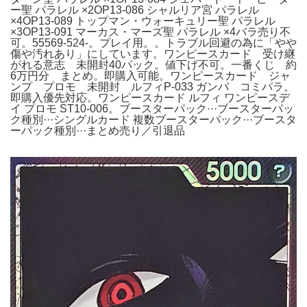
ー聖 パラレル ×2OP13-086 シャルリア宮 パラレル
×4OP13-089 トップマン・ウォーキュリー聖 パラレル
×3OP13-091 マーカス・マーズ聖 パラレル ×4バラ売り不
可。55569-524-。プレイ用。。トラブル回避の為に「やや
傷や汚れあり」にしています。ワンピースカード 受け継
がれる意志 未開封40パック。値下げ不可。一番くじ 約
6万円分 まとめ。即購入可能。ワンピースカード ジャ
ンプ プロモ 未開封 ルフィP-033 ガンバ コミパラ。
即購入優先対応。ワンピースカード ルフィ ワンピースデ
イ プロモ ST10-006。ブースターパック···ブースターパッ
ク種別···シングルカード 複数ブースターパック···ブースタ
ーパック種別···まとめ売り／引退品