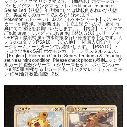
ション ヒメグマ リングマ 2点。【商品名】ポケモンカー
ドe ヒメグマ・リングマ セット / Teddiursa Ursaring e-
Series 1ed【状態】年代物にしては比較的きれいな状態
で、美品寄りのカードであると思われます。
Pokemon（ポケモン） J222【ポケモン カード】ポケモン
カードe 第5弾。※状態はあくまで主観ですので、必ず写
真にてご確認をお願いいたします。。【内容】・ヒメグマ
/ Teddiursa・リングマ / Ursaring【発送方法】スリーブ＋
OPP袋＋厚紙補強＋防水対策を行い発送する予定です。カ
スミのコダックPSA10。【その他】・即購入OKです・ノ
ークレームノーリターンでお願いします。【PSA10】ト
ドロクツキex SAR ポケモンカード テラスタルフェス。
【English】Pokemon Card e-Series Teddiursa & Ursaring
set.Near mint condition. Please check photos.種別...シング
ルカード 複数シリーズ...eシリーズセット...ポケモンカー
ドe 第5弾 神秘なる山カード名...リングマレアリティ...コモ
ン (C/●)合計枚数/個数...2枚