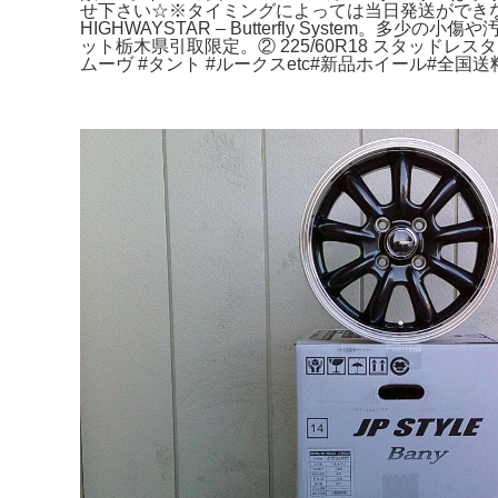
せ下さい☆※タイミングによっては当日発送ができない場合がありま
HIGHWAYSTAR – Butterfly Syste
ット栃木県引取限定。② 225/60R18 スタッドレ
ムーヴ #タント #ルークスetc#新品ホイール#全国送