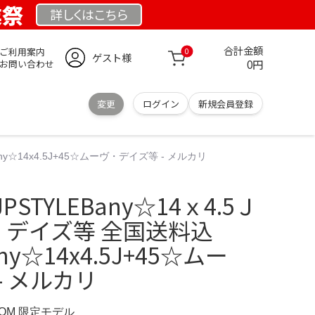
業祭
詳しくは
こちら
合計金額
ご利用案内
0
ゲスト様
0円
お問い合わせ
変更
ログイン
新規会員登録
y☆14x4.5J+45☆ムーヴ・デイズ等 - メルカリ
STYLEBany☆14ｘ4.5Ｊ
・デイズ等 全国送料込
ny☆14x4.5J+45☆ムー
- メルカリ
COM 限定モデル