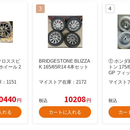
 クロススピ
BRIDGESTONE BLIZZA
① ホンダ
ホイール 2
K 165/65R14 4本セット
トン 175/
GP フィッ
庫：
1151
マイストア在庫：
2172
マイスト
0440
10208
円
円
税込
税込
入れる
カートに入れる
カー