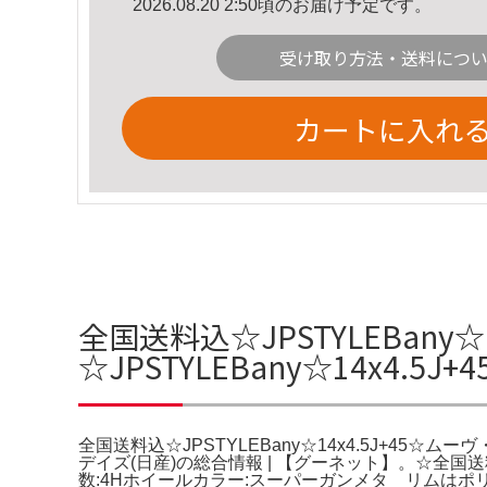
2026.08.20 2:50頃のお届け予定です。
受け取り方法・送料につ
カートに入れ
全国送料込☆JPSTYLEBany
☆JPSTYLEBany☆14x4.
全国送料込☆JPSTYLEBany☆14x4.5J+45☆ム
デイズ(日産)の総合情報 | 【グーネット】。☆全国送料込
数:4Hホイールカラー:スーパーガンメタ リムはポリ