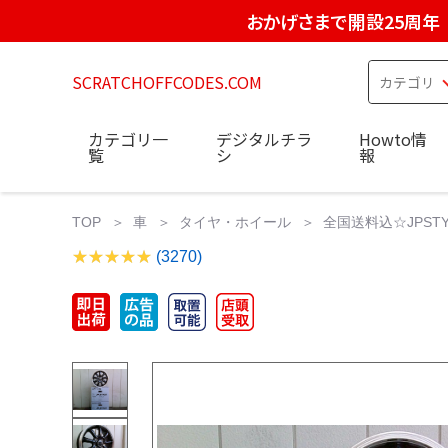
おかげさまで開設25周年
SCRATCHOFFCODES.COM
カテゴリ一
デジタルチラ
Howto情
覧
シ
報
TOP
車
タイヤ・ホイール
全国送料込☆JPSTY
(3270)