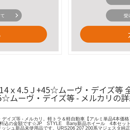
いて
受
る
☆14ｘ4.5Ｊ+45☆ムーヴ・デイズ等
5J+45☆ムーヴ・デイズ等 - メルカリの
ーヴ・デイズ等 - メルカリ。軽トラ＆軽自動車【アルミ単品4本価格】JP
の金額です☆JP STYLE Bany新品ホイール 4本セット【ホイ
ッシュ新品未使用品です。URS206 207 200系マジェスタ