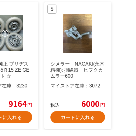
純正 ブリヂス
シメラー NAGAKI(永木
65Ｒ15 ZE GE
精機): 掴線器 ヒフクカ
ト ☆
ムラー600
ア在庫：
3230
マイストア在庫：
3072
9164
6000
円
円
税込
トに入れる
カートに入れる