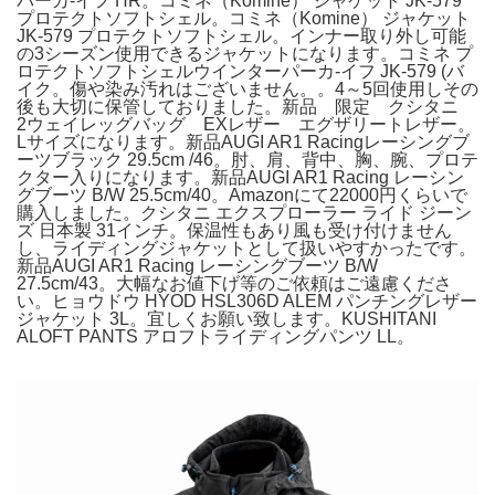
パーカ-イフ HR。コミネ（Komine） ジャケット JK-579
プロテクトソフトシェル。コミネ（Komine） ジャケット
JK-579 プロテクトソフトシェル。インナー取り外し可能
の3シーズン使用できるジャケットになります。コミネ プ
ロテクトソフトシェルウインターパーカ-イフ JK-579 (バ
イク。傷や染み汚れはございません。。4～5回使用しその
後も大切に保管しておりました。新品 限定 クシタニ
2ウェイレッグバッグ EXレザー エグザリートレザー。
Lサイズになります。新品AUGI AR1 Racingレーシングブ
ーツブラック 29.5cm /46。肘、肩、背中、胸、腕、プロテ
クター入りになります。新品AUGI AR1 Racing レーシン
グブーツ B/W 25.5cm/40。Amazonにて22000円くらいで
購入しました。クシタニ エクスプローラー ライド ジーン
ズ 日本製 31インチ。保温性もあり風も受け付けません
し、ライディングジャケットとして扱いやすかったです。
新品AUGI AR1 Racing レーシングブーツ B/W
27.5cm/43。大幅なお値下げ等のご依頼はご遠慮くださ
い。ヒョウドウ HYOD HSL306D ALEM パンチングレザー
ジャケット 3L。宜しくお願い致します。KUSHITANI
ALOFT PANTS アロフトライディングパンツ LL。