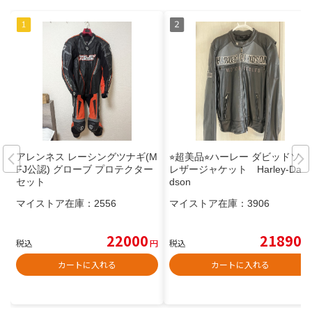
アレンネス レーシングツナギ(M
⭐︎超美品⭐︎ハーレー ダビッドソン
FJ公認) グローブ プロテクター
レザージャケット Harley-Davi
セット
dson
マイストア在庫：
2556
マイストア在庫：
3906
22000
21890
税込
円
税込
円
カートに入れる
カートに入れる