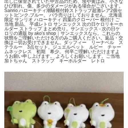
出しに保管されていた中古品のため、埃や黄ばみ、小さな
ひび割れ、傷、多少のダメージがある場合がございます。
Sanrio ハローキティ潮騒根付鈴ストラップ超激レア2個セ
ット∶ピンク.ブルー。 バラ売りはしておりません。北海道
限定 サンリオ ハローキティ 四葉のクローバー 根付け ご
当地 新品。 平成レトロ サンエックス 次の日ケロリキーホ
ルダー ストラップ まとめ売り。サンエックス - 次の日ケ
ロリの通販 by ako's shop｜サンエックスなら。これらの
状態をご理解いただける方のみご購入ください。返品・交
換は一切お受けできません。ダッフィー リーナベル ス
テラルー 3点セット。ジュエルペット ルビー チャー
ムネックレス 初期 希少。 何卒ご理解いただけますよ
うお願い申し上げます。 よろしくお願いします。ご当地
加トちゃん ストラップ キーホルダー レトロ