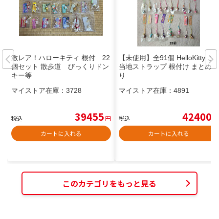
激レア！ハローキティ 根付 22
【未使用】全91個 HelloKitty ご
個セット 散歩道 びっくりドン
当地ストラップ 根付け まとめ売
キー等
り
マイストア在庫：
3728
マイストア在庫：
4891
39455
42400
税込
円
税込
円
カートに入れる
カートに入れる
このカテゴリをもっと見る