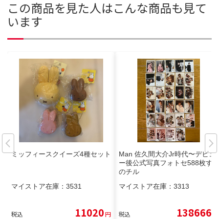
この商品を見た人はこんな商品も見て
います
ミッフィースクイーズ4種セット
Man 佐久間大介Jr時代〜デビュ
ー後公式写真フォトセ588枚す
のチル
マイストア在庫：
3531
マイストア在庫：
3313
11020
138666
税込
円
税込
円