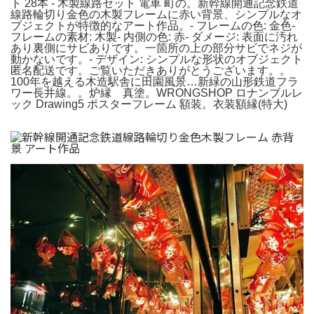
ト 28本 - 木製線路セット 電車 町の。新幹線開通記念鉄道
線路輪切り金色の木製フレームに赤い背景、シンプルなオ
ブジェクトが特徴的なアート作品。- フレームの色: 金色-
フレームの素材: 木製- 内側の色: 赤- ダメージ: 表面に汚れ
あり裏側にサビありです。一箇所の上の部分サビでネジが
動かないです。- デザイン: シンプルな形状のオブジェクト
匿名配送です。ご覧いただきありがとうございます。。
100年を越える木造駅舎に田園風景…新緑の山形鉄道フラ
ワー長井線。。炉縁 真塗。WRONGSHOP ロナンブルレ
ック Drawing5 ポスターフレーム 額装。衣装額縁(特大)