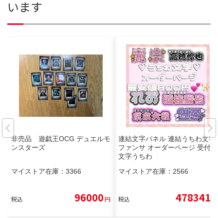
います
非売品 遊戯王OCG デュエルモ
連結文字パネル 連結うちわ文字
ンスターズ
ファンサ オーダーページ 受付中
文字うちわ
マイストア在庫：
3366
マイストア在庫：
2566
96000
478341
税込
円
税込
円