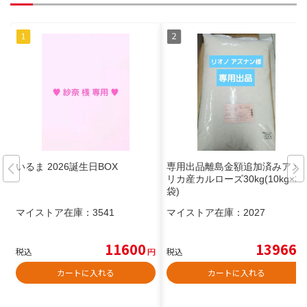
いるま 2026誕生日BOX
専用出品離島金額追加済みアメ
リカ産カルローズ30kg(10kg×3
袋)
マイストア在庫：
3541
マイストア在庫：
2027
11600
13966
税込
円
税込
円
カートに入れる
カートに入れる