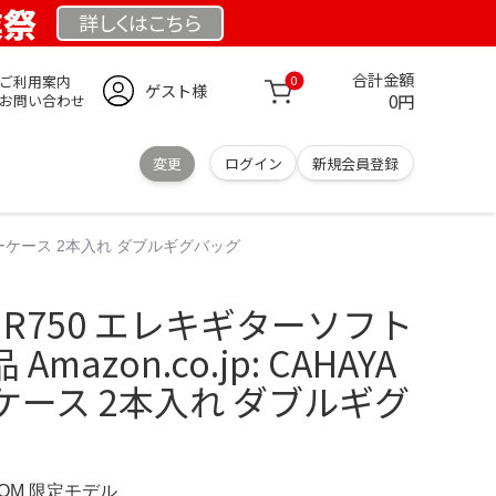
業祭
詳しくは
こちら
合計金額
ご利用案内
0
ゲスト様
0円
お問い合わせ
変更
ログイン
新規会員登録
レキギターケース 2本入れ ダブルギグバッグ
 PE-JR750 エレキギターソフト
azon.co.jp: CAHAYA
ース 2本入れ ダブルギグ
COM 限定モデル