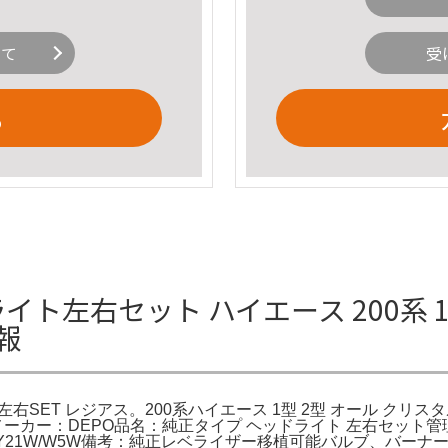
いて
受
る
ト左右セット ハイエース 200系 1
報
左右SET レジアス。200系ハイエース 1型 2型 オール クリスタル
ーカー：DEPO品名：純正タイプ ヘッドライト 左右セット管理
3/WY21W/W5W備考：純正レベライザー移植可能バルブ、バ