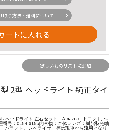
け取り方法・送料について
カートに入れる
欲しいものリストに追加
型 2型 ヘッドライト 純正タイ
 ヘッドライト 左右セット。Amazon | トヨタ 用 ヘ
番号：d184-d185内容物：本体レンズ：樹脂製光軸
ーナー、バラスト、レベライザー等は現車から流用となり