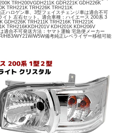
 TRH200VGDH211K GDH221K GDH226K
 TRH221K TRH226K TRH211K
ワイド車共通)純正ハロゲン車、3型フェイスチェンジ車は適合不可
イト 左右セット。適合車種：ハイエース 200系 3
GDH226K TRH211K TRH216K TRH221K
 TRH216KKDH201V KDH201K KDH206V
ェンジ車は適合不可発送方法：ヤマト運輸 宅急便メーカー
HB3/WY21W/W5W備考純正レベライザー移植可能