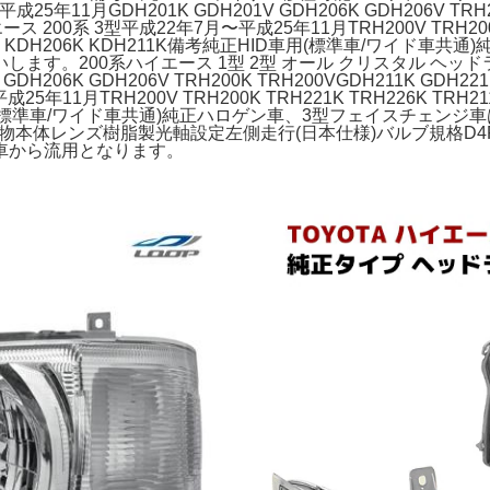
1月GDH201K GDH201V GDH206K GDH206V TRH200K
エース 200系 3型平成22年7月〜平成25年11月TRH200V TRH200K
KDH221K KDH206K KDH211K備考純正HID車用(標準車/
す。200系ハイエース 1型 2型 オール クリスタル ヘッドラ
206K GDH206V TRH200K TRH200VGDH211K GDH221K 
11月TRH200V TRH200K TRH221K TRH226K TRH211K
正HID車用(標準車/ワイド車共通)純正ハロゲン車、3型フェイスチ
物本体レンズ樹脂製光軸設定左側走行(日本仕様)バルブ規格D4R/
車から流用となります。