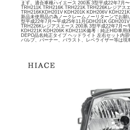
ます。適合車種ハイエース 200系 3型平成22年7月〜平成25年1
TRH211K TRH216K TRH221K TRH226Kレジアス
TRH216KKDH201V KDH201K KDH206V 
新品未使用品の為ノークレームノーリターンでお願いしま
型平成22年7月〜平成25年11月GDH201K GDH201V GDH
TRH226Kレジアスエース 200系 3型平成22年7月〜平成25年
KDH221K KDH206K KDH211K備考：純
DEPO品名純正タイプ ヘッドライト 左右セット内容
バルブ、バーナー、バラスト、レベライザー等は現