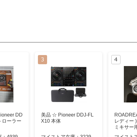
neer DD
美品 ☆ Pioneer DDJ-FL
ROADRE
ントローラー
X10 本体
レディー )R
ミキサー
庫：
4939
マイストア在庫：
3229
マイスト