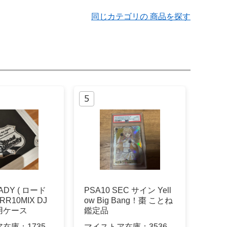
同じカテゴリの 商品を探す
ADY ( ロード
PSA10 SEC サイン Yell
R10MIX DJ
ow Big Bang！棗 ことね
用ケース
鑑定品
ア在庫：
1735
マイストア在庫：
3536