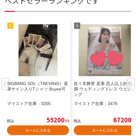
ベストセラーランキングです
BIGBANG SOL（TAEYANG）直
佐々木舞香 直筆 恋人以上好き未
筆サイン入りTシャツ Buyee可
満 ウェディングドレス ウエディ
ング
マイストア在庫：
3205
マイストア在庫：
3476
55200
67200
税込
円
税込
円
カートに入れる
カートに入れる