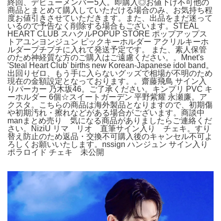
終回、デビューメンバー5人。即購入◎お値下げ不可他の
商品とまとめて購入していただける場合のみ、お気持ち程
度お値引きさせていただきます。また、出品をまだ迷って
いるので予告なく削除する場合もございます。STEAL
HEART CLUB スハクルPOPUP STORE ポップアップス
トアユンヨンジュン ピックキーホルダー アクリルキーホ
ルダープチプチに入れて発送予定です。 また、素人保管
のため神経質な方のご購入はご遠慮ください。。Mnet's
'Steal Heart Club' births new Korean-Japanese idol band。
出回りゼロ、もう手に入らないグッズで相場が不明のため
現在の金額設定となっております。。齋藤飛鳥 サイン入
りパーカー 乃木坂46。ご了承ください。キンプリ PVC キ
ーホルダー 6個☆スイートガーデン 平野紫耀 永瀬廉。ア
クスタ。こちらの商品は海外製品となりますので、初期傷
や初期汚れ・擦れなどがある場合がございます。商談中
manまとめ売り 気になる商品がありましたらご連絡くだ
さい。NiziU リマ リオ 直筆サイン入り チェキ。すり
替え防止のため返品・交換不可購入後のキャンセル不可よ
ろしくお願いいたします。nssign ハンジュン サイン入り
ポラロイド チェキ 未公開