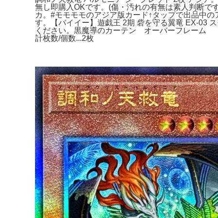
無し即購入OKです。(傷・汚れの有無は素人判断です。
カ。#モモモモのアジア版カード↑タップで出品中の
す。【バイイー】遊戯王 2期 砦を守る翼竜 EX-03 スー
ください。黒魔導のカーテン オーバーフレーム 【遊戯
計枚数/個数...2枚