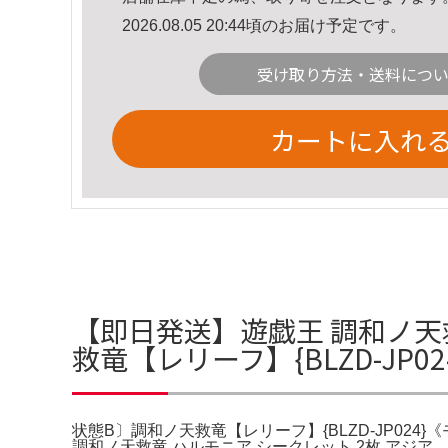
2026.08.05 20:44頃のお届け予定です。
受け取り方法・送料につ
カートに入れ
【即日発送】遊戯王 調和ノ天救
救竜【レリーフ】{BLZD-JP0
状態B〕調和ノ天救竜【レリーフ】{BLZD-JP024}
調和ノ天救竜 ハルモニア シークレット 2枚 アジア