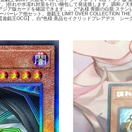
)折れや水濡れ対策を行い梱包して発送致します。調和ノ天救竜【SE
アジア版カードを確認できます。。ど*あ様 青眼の白龍 ステ
パーレア他セット。遊戯王 LIMIT OVER COLLECTION 
王OCG】。白*色様 美品セイクリッドプレアデス シークレット