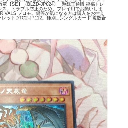
】〈BLZD-JP024〉 | 遊戯王通販 福福トレ
ンレス。トラブル防止のため、プレイ用でお願いしま
THE RIVALS プロモ。傷等が気になる方は購入をお控え
DTC2-JP112。種別...シングルカード 複数合