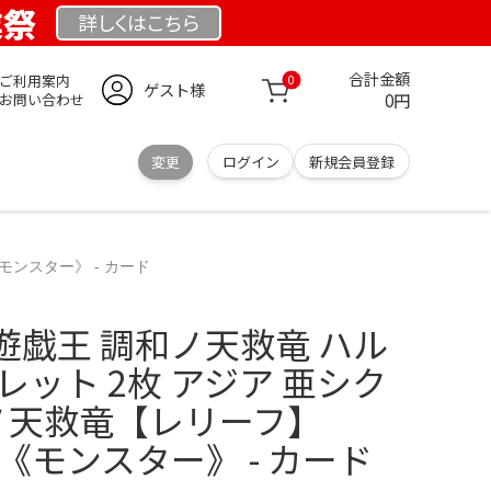
業祭
詳しくは
こちら
合計金額
ご利用案内
0
ゲスト様
0円
お問い合わせ
変更
ログイン
新規会員登録
モンスター》 - カード
遊戯王 調和ノ天救竜 ハル
レット 2枚 アジア 亜シク
ノ天救竜【レリーフ】
24}《モンスター》 - カード