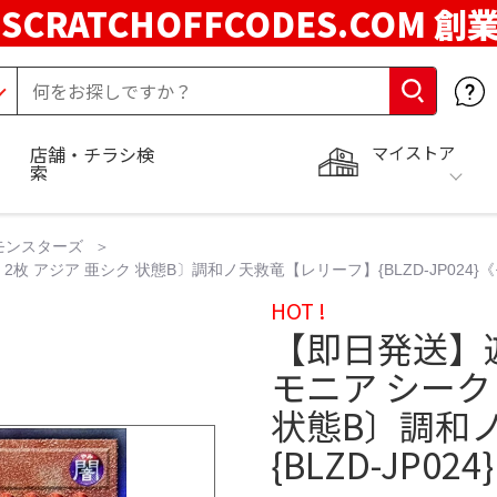
SCRATCHOFFCODES.COM 創
マイストア
店舗・チラシ検
索
モンスターズ
 アジア 亜シク 状態B〕調和ノ天救竜【レリーフ】{BLZD-JP024}《
HOT !
【即日発送】
モニア シーク
状態B〕調和
{BLZD-JP0