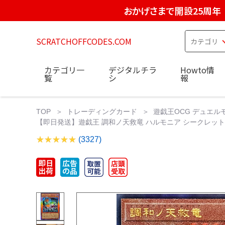
おかげさまで開設25周年
SCRATCHOFFCODES.COM
カテゴリ一
デジタルチラ
Howto情
覧
シ
報
TOP
トレーディングカード
遊戯王OCG デュエル
【即日発送】遊戯王 調和ノ天救竜 ハルモニア シークレット 2枚
(3327)