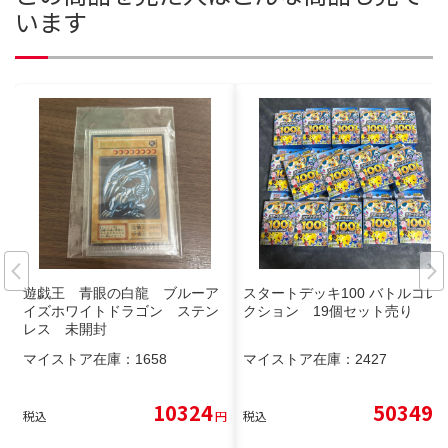
います
遊戯王 青眼の白龍 ブルーア
スタートデッキ100 バトルコレ
イズホワイトドラゴン ステン
クション 19個セット売り
レス 未開封
マイストア在庫：
1658
マイストア在庫：
2427
10324
50349
税込
円
税込
円