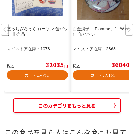
ぼっちざろっく ローソン 缶バッ
白金燐子 「Flamme」/「Wasse
ジ 非売品
r」缶バッジ
マイストア在庫：
1078
マイストア在庫：
2868
32035
36040
税込
円
税込
円
カートに入れる
カートに入れる
このカテゴリをもっと見る
この商品を見た人はこんな商品も見て