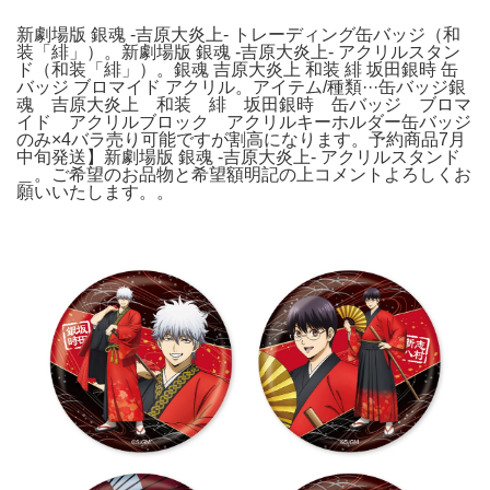
新劇場版 銀魂 -吉原大炎上- トレーディング缶バッジ（和
装「緋」）。新劇場版 銀魂 -吉原大炎上- アクリルスタン
ド（和装「緋」）。銀魂 吉原大炎上 和装 緋 坂田銀時 缶
バッジ ブロマイド アクリル。アイテム/種類···缶バッジ銀
魂 吉原大炎上 和装 緋 坂田銀時 缶バッジ ブロマ
イド アクリルブロック アクリルキーホルダー缶バッジ
のみ×4バラ売り可能ですが割高になります。予約商品7月
中旬発送】新劇場版 銀魂 -吉原大炎上- アクリルスタンド
＿。ご希望のお品物と希望額明記の上コメントよろしくお
願いいたします。。