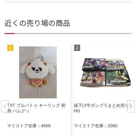
近くの売り場の商品
TXT プルバトゥ キーリング 初
値下げ中ガンプラまとめ売り①
期 バムグッ
HG
マイストア在庫：
4666
マイストア在庫：
2060