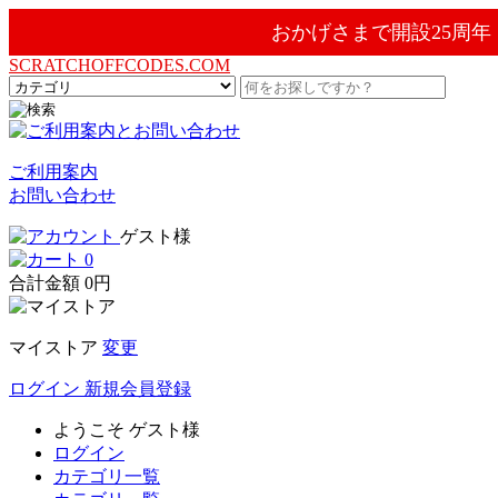
おかげさまで開設25周年
SCRATCHOFFCODES.COM
ご利用案内
お問い合わせ
ゲスト様
0
合計金額
0円
マイストア
変更
ログイン
新規会員登録
ようこそ
ゲスト様
ログイン
カテゴリ一覧