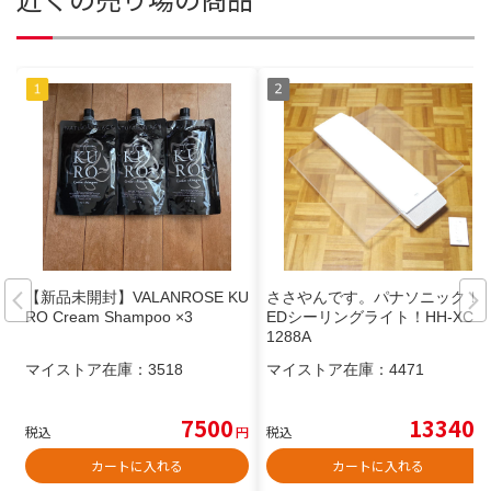
【新品未開封】VALANROSE KU
ささやんです。パナソニック！L
RO Cream Shampoo ×3
EDシーリングライト！HH-XCD
1288A
マイストア在庫：
3518
マイストア在庫：
4471
7500
13340
税込
円
税込
円
カートに入れる
カートに入れる