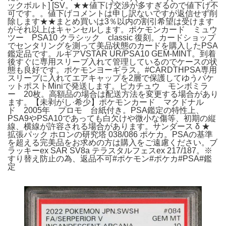
ックボルト] [SV。★★値下げ交渉が多すぎるので値下げ不
可です。。値下げコメントは申し訳ないですが返信せず削
除します★★まとめ買いは3％以内の割引希望は受けます
がそれ以上はキャンセルします。ポケモンカード ミュウ
ツー PSA10 クラシック classic 復刻。カードショップ
でセンタリングを測って美品状態のカードを購入したPSA
鑑定品です。ルギアVSTAR UR/PSA10 GEM-MINT。到着
後すぐに専用スリーブ入れて管理しているのでケースの状
態も良好です。ポケモンヨーギラス。#CARDTHPSA専用
スリーブに入れてエアキャップを2層で保護してゆうパケ
ットポストMiniで発送します。ピカチュウ モンボミラ
ー 20枚。高額品の場合は配送方法を変更する場合があり
ます。【未剥がし·希少】ポケモンカード マクドナル
ド 2005年 プロモ 台紙付き。PSA鑑定の特性上、
PSA9やPSA10であっても白欠けや微小な傷等、初期の縦
線、横線が許容される場合があります。サンダース δ ★
拡張パック ホロンの研究塔 038/086 ポケカ。PSAの基準
を超える完美品をお求めの方は購入をご遠慮ください。ブ
ラッキーex SAR SV8a テラスタルフェスex 217/187。※
すり替え防止の為、返品不可#ポケモン#ポケカ#PSA#鑑
定