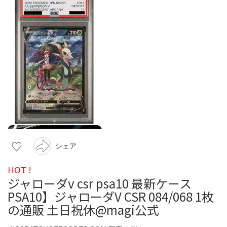
シェア
HOT !
ジャローダv csr psa10 最新ケース
PSA10】ジャローダV CSR 084/068 1枚
の通販 土日祝休@magi公式