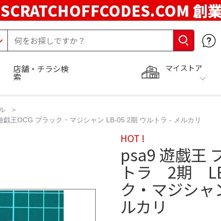
SCRATCHOFFCODES.COM 創
マイストア
店舗・チラシ検
索
ル
戯王OCG ブラック・マジシャン LB-05 2期 ウルトラ - メルカリ
HOT !
psa9 遊戯
トラ 2期 LB
ク・マジシャン L
ルカリ