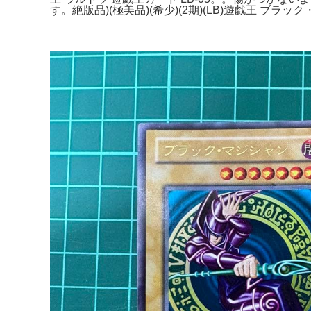
す。絶版品)(極美品)(希少)(2期)(LB)遊戯王 ブラ