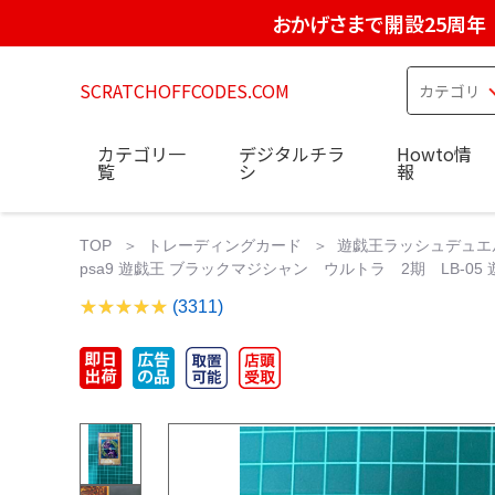
おかげさまで開設25周年
SCRATCHOFFCODES.COM
カテゴリ一
デジタルチラ
Howto情
覧
シ
報
TOP
トレーディングカード
遊戯王ラッシュデュエ
psa9 遊戯王 ブラックマジシャン ウルトラ 2期 LB-05 遊
(3311)