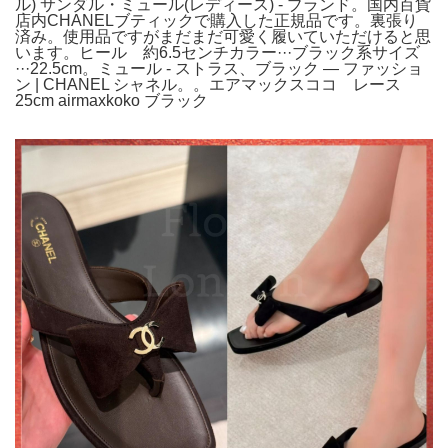
ル) サンダル・ミュール(レディース) - ブランド。国内百貨
店内CHANELブティックで購入した正規品です。裏張り
済み。使用品ですがまだまだ可愛く履いていただけると思
います。ヒール 約6.5センチカラー···ブラック系サイズ
···22.5cm。ミュール - ストラス、ブラック — ファッショ
ン | CHANEL シャネル。。エアマックスココ レース
25cm airmaxkoko ブラック