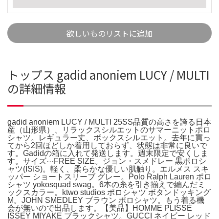
欲しいものリストに追加
トップス gadid anoniem LUCY / MULTI
の詳細情報
gadid anoniem LUCY / MULTI 25SS品質の高さを誇る日本
産（山形県）、リラックスシルエットのサマーニットポロ
シャツ。レギュラー丈、ボックスシルエット。去年に買っ
てから2回ほどしか着用しておらず、状態は非常に良いで
す。Gadidの箱に入れて発送します。週末限定で安くしま
す。サイズ···FREE SIZE。ジョン・スメドレー 黒ポロシ
ャツ(ISIS)。軽く、柔らかな優しい肌触り。エルメス スキ
ッパー ショートスリーブ グレー。Polo Ralph Lauren ポロ
シャツ yokosquad swag。6本の糸を引き揃えで編んだミ
ックスカラー。ktwo studios ポロシャツ ボタンドッキング
M。JOHN SMEDLEY ブラウン ポロシャツ。もう着る機
会が無いので出品します。【美品】HOMME PLISSÉ
ISSEY MIYAKE ブラックシャツ。GUCCI ネイビー レッド