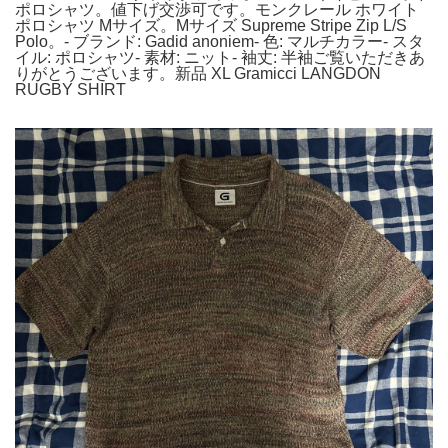
ポロシャツ。値下げ交渉可です。モンクレール ホワイト
ポロシャツ Mサイズ。Mサイズ Supreme Stripe Zip L/S
Polo。- ブランド: Gadid anoniem- 色: マルチカラー- スタ
イル: ポロシャツ- 素材: ニット- 袖丈: 半袖ご覧いただきあ
りがとうございます。新品 XL Gramicci LANGDON
RUGBY SHIRT