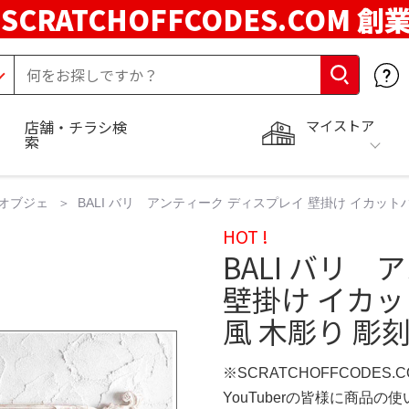
SCRATCHOFFCODES.COM 創
マイストア
店舗・チラシ検
索
オブジェ
BALI バリ アンティーク ディスプレイ 壁掛け イカット
HOT !
BALI バリ
壁掛け イカ
風 木彫り 彫
※SCRATCHOFFCODES.
YouTuberの皆様に商品