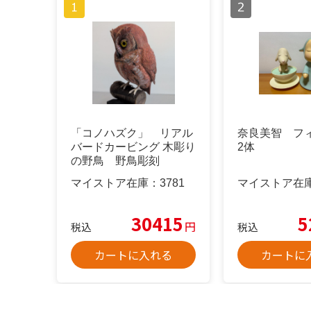
「コノハズク」 リアル
奈良美智 フ
バードカービング 木彫り
2体
の野鳥 野鳥彫刻
マイストア在庫：
3781
マイストア在
30415
5
円
税込
税込
カートに入れる
カートに