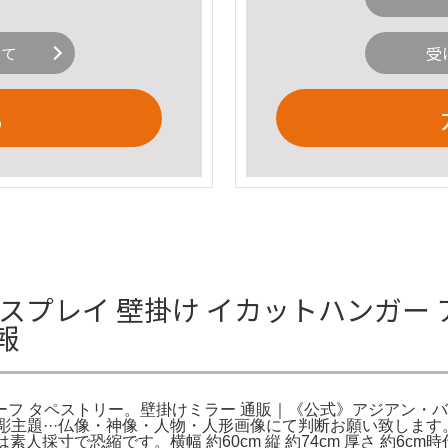
いて
受
る
ィスプレイ 壁掛け イカットハンガー 
報
リーフ タペストリー。壁掛けミラー 通販｜《公式》アジアン・
木彫主題···仏像・神像・人物・人形画像にて判断お願い致し
人採寸で恐縮です。横幅 約60cm 縦 約74cm 厚さ 約6