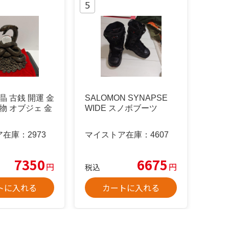
晶 古銭 開運 金
SALOMON SYNAPSE
置物 オブジェ 金
WIDE スノボブーツ
ア在庫：
2973
マイストア在庫：
4607
7350
6675
円
円
税込
トに入れる
カートに入れる