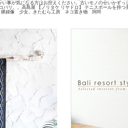
かい事が気になる方はお控えください。古いモノのせいかずっし
バリ。。高島屋 【ノリタケ リヤドロ】 テニスボールを持つ美
cm。裸婦像 少女。きたむら工房 ネコ置き物 阿吽