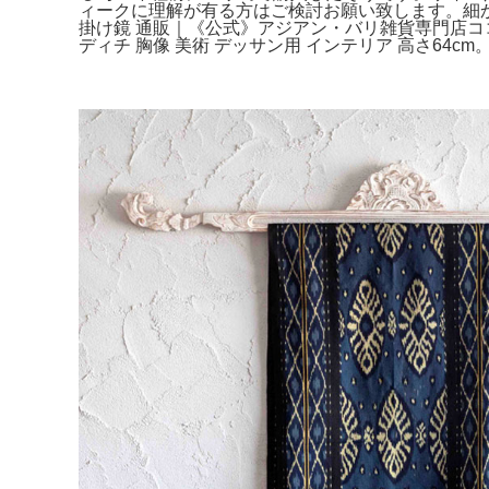
ィークに理解が有る方はご検討お願い致します。細
掛け鏡 通販｜《公式》アジアン・バリ雑貨専門店ココ
ディチ 胸像 美術 デッサン用 インテリア 高さ64