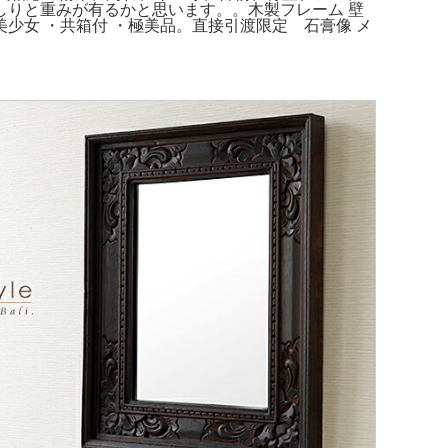
りと重みが有るかと思います。。木製フレーム 壁
少女 ・共箱付 ・極美品。直接引渡限定 石膏像 メ