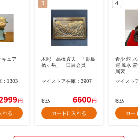
ィギュア
木彫 高橋貞夫 「鹿島
希少 蛇 水
槍ヶ岳」 日展会員
運 風水 
属製
庫：
1303
マイストア在庫：
3907
マイスト
2999
6600
円
円
税込
税込
入れる
カートに入れる
カー