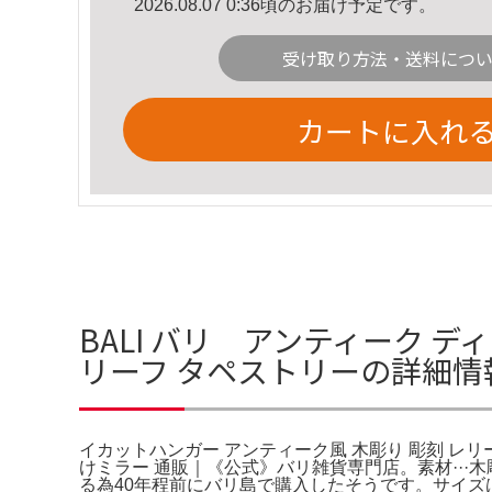
2026.08.07 0:36頃のお届け予定です。
受け取り方法・送料につ
カートに入れ
BALI バリ アンティーク デ
リーフ タペストリーの詳細情
イカットハンガー アンティーク風 木彫り 彫刻 レ
けミラー 通販｜《公式》バリ雑貨専門店。素材···
る為40年程前にバリ島で購入したそうです。サイズは素