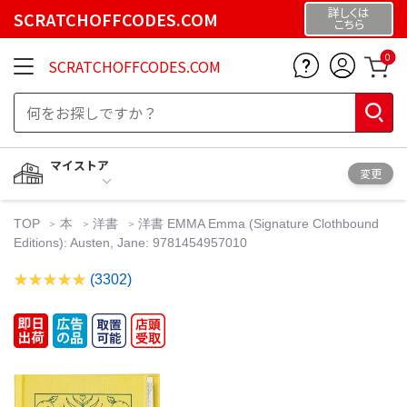
詳しくは
SCRATCHOFFCODES.COM
こちら
0
SCRATCHOFFCODES.COM
マイストア
変更
TOP
本
洋書
洋書 EMMA Emma (Signature Clothbound
Editions): Austen, Jane: 9781454957010
(3302)