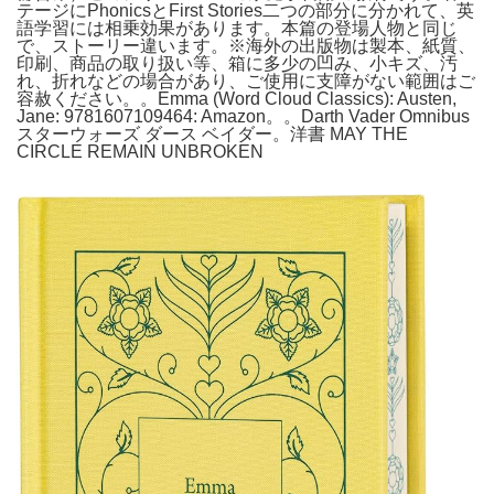
テージにPhonicsとFirst Stories二つの部分に分かれて、英
語学習には相乗効果があります。本篇の登場人物と同じ
で、ストーリー違います。※海外の出版物は製本、紙質、
印刷、商品の取り扱い等、箱に多少の凹み、小キズ、汚
れ、折れなどの場合があり、ご使用に支障がない範囲はご
容赦ください。。Emma (Word Cloud Classics): Austen,
Jane: 9781607109464: Amazon。。Darth Vader Omnibus
スターウォーズ ダース ベイダー。洋書 MAY THE
CIRCLE REMAIN UNBROKEN