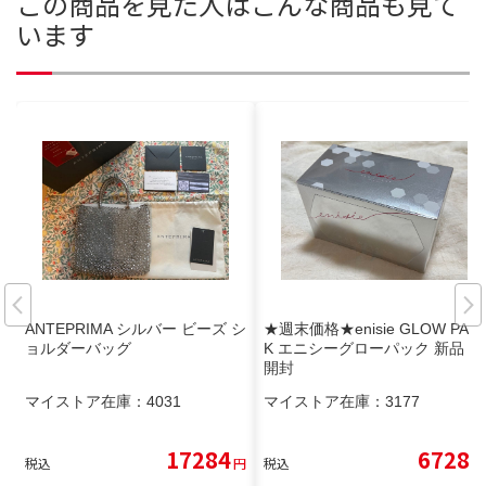
この商品を見た人はこんな商品も見て
います
ANTEPRIMA シルバー ビーズ シ
★週末価格★enisie GLOW PAC
ョルダーバッグ
K エニシーグローパック 新品 未
開封
マイストア在庫：
4031
マイストア在庫：
3177
17284
6728
税込
円
税込
円