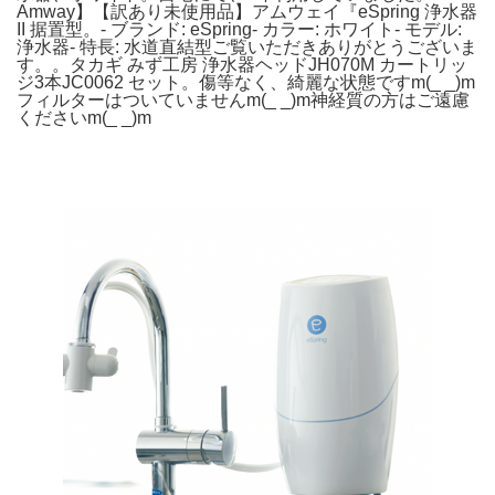
Amway】【訳あり未使用品】アムウェイ『eSpring 浄水器
II 据置型。- ブランド: eSpring- カラー: ホワイト- モデル:
浄水器- 特長: 水道直結型ご覧いただきありがとうございま
す。。タカギ みず工房 浄水器ヘッドJH070M カートリッ
ジ3本JC0062 セット。傷等なく、綺麗な状態ですm(_ _)m
フィルターはついていませんm(_ _)m神経質の方はご遠慮
くださいm(_ _)m