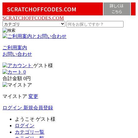
詳しくは
SCRATCHOFFCODES.COM
こちら
SCRATCHOFFCODES.COM
ご利用案内
お問い合わせ
ゲスト様
0
合計金額
0円
マイストア
変更
ログイン
新規会員登録
ようこそ
ゲスト様
ログイン
カテゴリ一覧