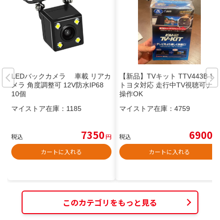
LEDバックカメラ 車載 リアカ
【新品】TVキット TTV443B-D
メラ 角度調整可 12V防水IP68
トヨタ対応 走行中TV視聴可ナビ
10個
操作OK
マイストア在庫：
1185
マイストア在庫：
4759
7350
6900
税込
円
税込
円
カートに入れる
カートに入れる
このカテゴリをもっと見る