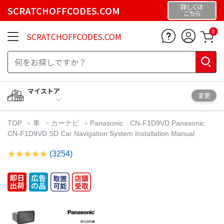
詳しくは
SCRATCHOFFCODES.COM
こちら
0
SCRATCHOFFCODES.COM
マイストア
変更
TOP
車
カーナビ
Panasonic CN-F1D9VD Panasonic
CN-F1D9VD SD Car Navigation System Installation Manual
(3254)