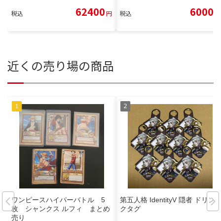
62400
6000
税込
円
税込
円
近くの売り場の商品
ワンピースハイパーバトル 5
第五人格 IdentityV 隠者 ドリン
枚 シャンクス ルフィ まとめ
クタグ
売り