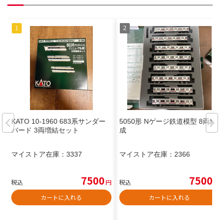
KATO 10-1960 683系サンダー
5050形 Nゲージ鉄道模型 8両編
バード 3両増結セット
成
マイストア在庫：
3337
マイストア在庫：
2366
7500
7500
税込
円
税込
円
カートに入れる
カートに入れる