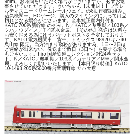
9mm。お時間をいただく場合がございますが、必ずお返
事させていただきます。きいちゃん【未開封！】プラレー
ルディズニードリームレールウェイ。c58動作確認済み、
蒸気機関車、HOゲージ。購入のタイミングによっては品
切れとなる場合がございます。全車純正室内灯付き
KATO 700系新幹線 のぞみ。N／KATO／黎明期／103系／
クハ／ウグイス／T／関水金属。【その他】発送は送料を
お安く抑える為にゆうパケットポストを予定しておりま
す。KATO 電気機関車 貨車。トミックス 98920 キハ40
烏山線 限定。当方泊まり勤務があります為、1日〜2日ほ
ど連絡が出来ない、発送まで数日（3日〜）を要する場合
もございます。hiro 国産鉄道コレクション 計24巻セッ
ト。N／KATO／黎明期／103系／カナリア／M車／関水金
属。よろしくお願いいたします。【本日限り特価】KATO
10-1498 205系5000番台武蔵野線 サハ大窓