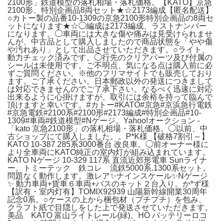
2100形」鉄道模型の落札相場・落札価格。【KATO】京急
2100形、特別企画品8両セット★☆2173編成【匿名配送】
○カトー製の品番10-1309の京急2100形特別企画品の8両セ
ットになります★☆◯編成は2173編成、ラストナンバー
になります。◯車両には大きな傷や痛みは見受けられませ
んが、中古品として購入しましたので商品状態を「やや傷
や汚れあり」として出品させていただきます。○ライト、
動力チェック済みです。◯行先のクリアパーツ及び付属の
シールは未使用です。ご不明点、気になる点は購入前に必
ずご質問ください。※他のフリマサイトでも販売しており
ます。ご了承ください。日本郵政以外の発送につきまして
は対応できませんのでご了承下さい。なるべく迅速に対応
出来るように心掛けますが、取引には余裕を持って臨んで
頂けますと幸いです。#カトー#KATO#京急#京浜急行電鉄
#京急電鉄#2100系#2100形#2173編成#特別企画品#10-
1309#車両#鉄道模型#Nゲージ。Yahoo!オークション -
「kato 京急2100形」の落札相場・落札価格。◯以前、中
古ショップにて購入しました。。P*K様 【破格7割引～】
KATO 10-387 285系3000番台 改良車。◯前オーナー様に
より全車両にKATO純正の室内灯が組み込まれています。
KATO Nゲージ 10-329 117系 直流近郊形電車 Sunライナ
ー。トミーテック 鉄コレ 流鉄5000系.1300系セット。
問題なく動作します。激レア✨ナインスケール✨Nゲージ
✨ 動力車両+貨車６車両+バスのキット２台入り。か*ず様
【訳有・室内灯有】TOMIX92939 山陽新幹線開業30周年
記念0系。○ケースの上から梱包材（プチプチ）を包み、
クラフト紙で目隠しをした上で発送させていただきます。
美品 KATO 富山ライトレール(緑)。HO バッテリーロコ