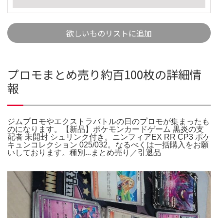
欲しいものリストに追加
プロモまとめ売り約百100枚の詳細情
報
ジムプロモやエクストラバトルの日のプロモが集まったも
のになります。【新品】ポケモンカードゲーム 黒炎の支
配者 未開封 シュリンク付き。ニンフィアEX RR CP3 ポケ
キュンコレクション 025/032。なるべくは一括購入をお願
いしております。種別...まとめ売り／引退品