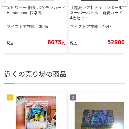
エビワラー 旧裏 ポケモンカード
【超激レア】ドラゴンボール
Hitmonchan 快拳郎
スーパーバトル 新規カード 1
4枚セット
マイストア在庫：
3085
マイストア在庫：
4547
6675
52800
税込
円
税込
円
近くの売り場の商品