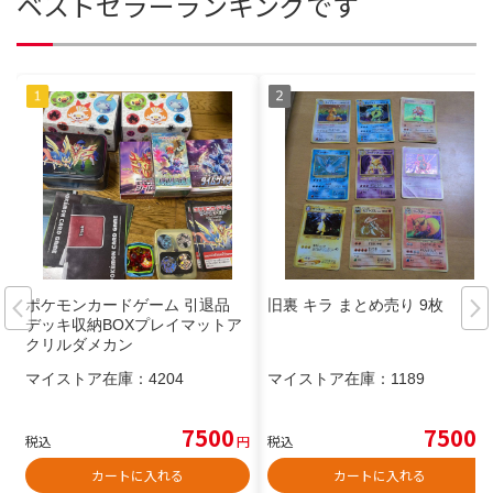
ベストセラーランキングです
ポケモンカードゲーム 引退品
旧裏 キラ まとめ売り 9枚
デッキ収納BOXプレイマットア
クリルダメカン
マイストア在庫：
4204
マイストア在庫：
1189
7500
7500
税込
円
税込
円
カートに入れる
カートに入れる