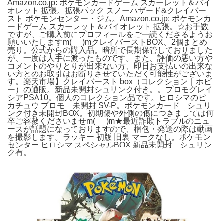
Amazon.co.jp: ポケモンカードゲーム スカーレット＆バイ
オレット 拡張。拡張パック スノーハザード&クレイバー
スト ポケモンセンター・ジム。Amazon.co.jp: ポケモンカ
ードゲーム スカーレット＆バイオレット 拡張。☆お手数
ですが、ご購入前にプロフィールをご一読くださるようお
願いいたしますm(_ _)mクレイバーストBOX、2個まとめ
売り。公式からの購入品。暗所で長期保管しておりました
が、一度は人手に渡ったものです。また、評価の悪い方や
コメントのやりとりが出来ない方、即日お支払いの出来な
い方とのお取引はお断りさせていただく可能性がございま
す。楽天市場】クレイバースト box（コレクション｜ホビ
ー）の通販。新品未開封シュリンク付き。。プロモグレイ
シアPSA10。個人のコレクション品です。ヒロシマのピ
カチュウ プロモ 未開封 SV-P。ポケモンカード シュリ
ンク付き未開封BOX。初期傷や外側の傷につきましては何
卒ご容赦くださいませm(_ _)m★最近詐欺トラブルのニュ
ースが話題になっておりますので、梱包・発送の際は動画
を撮影します。ラッキー 初版 旧裏 マークなし。ポケモン
センター ヒロシマ スペシャルBOX 新品未開封 シュリン
ク有。