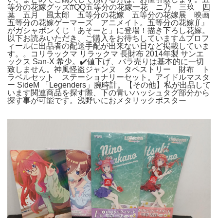
等分の花嫁グッズ#QQ五等分の花嫁一花 ニ乃 三玖 四
葉 五月 風太郎 五等分の花嫁 五等分の花嫁展 映画
五等分の花嫁ゲーマーズ アニメイト。五等分の花嫁∬』
がガシャポンくじ「あそーと」に登場！描き下ろし花嫁。
以下お読みいただき、ご購入をお待ちしています⚠️プロフ
ィールに出品者の配送手配が出来ない日など掲載していま
す。。コリラックマ リラックマ 長財布 2014年製 サンエ
ックス San-X 希少。✔️値下げ、バラ売りは基本的に一切
致しません。神風怪盗ジャンヌ タペストリー 財布 ト
ラベルセット ステーショナリーセット。アイドルマスタ
ー SideM 「Legenders」腕時計。【その他】私が出品して
います関連商品を探す際、下の青いハッシュタグ部分から
探す事が可能です。浅野いにおメタリックポスター