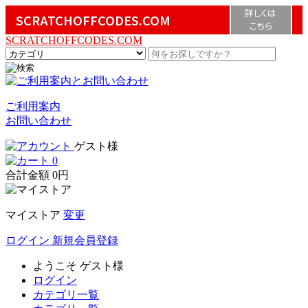
詳しくは
SCRATCHOFFCODES.COM
こちら
SCRATCHOFFCODES.COM
ご利用案内
お問い合わせ
ゲスト様
0
合計金額
0円
マイストア
変更
ログイン
新規会員登録
ようこそ
ゲスト様
ログイン
カテゴリ一覧